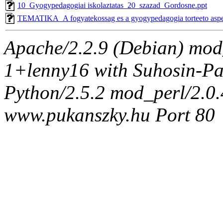
10_Gyogypedagogiai iskolaztatas_20_szazad_Gordosne.ppt
TEMATIKA_A fogyatekossag es a gyogypedagogia torteeto aspe
Apache/2.2.9 (Debian) mod
1+lenny16 with Suhosin-Pa
Python/2.5.2 mod_perl/2.0.4
www.pukanszky.hu Port 80