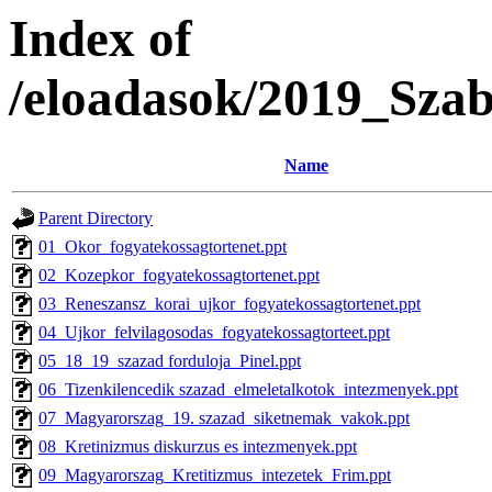
Index of
/eloadasok/2019_Sza
Name
Parent Directory
01_Okor_fogyatekossagtortenet.ppt
02_Kozepkor_fogyatekossagtortenet.ppt
03_Reneszansz_korai_ujkor_fogyatekossagtortenet.ppt
04_Ujkor_felvilagosodas_fogyatekossagtorteet.ppt
05_18_19_szazad forduloja_Pinel.ppt
06_Tizenkilencedik szazad_elmeletalkotok_intezmenyek.ppt
07_Magyarorszag_19. szazad_siketnemak_vakok.ppt
08_Kretinizmus diskurzus es intezmenyek.ppt
09_Magyarorszag_Kretitizmus_intezetek_Frim.ppt