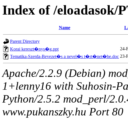
Index of /eloadasok/
Name
L
Parent Directory
24-
Korai kereszt�nys�g.ppt
23-
Tematika-Szerda-Bevezet�s a nevel�s t�rt�net�be.doc
Apache/2.2.9 (Debian) mod
1+lenny16 with Suhosin-Pa
Python/2.5.2 mod_perl/2.0.4
www.pukanszky.hu Port 80