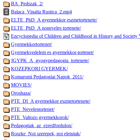
BA_Pedszak_2/
Balaca_Vinalia Rustica_2.mp4
ELTE_PhD_A gyermekkor eszmetortenete/
ELTE_PhD_A noneveles tortenete/
Encyclopedia of Children and Childhood in History and Society
Gyermekkortortenet/
Gyermekvedelem es gyermekkor-tortenet/
JGYPK_A_gyogypedagogia_tortenete/
KOZEPKORI GYERMEK/
Komaromi Pedagogiai Napok_2011/
MOVIES/
Oroshaza/
PTE_DI_A gyermekkor eszmetortenete/
PTE_Nevelestortenet/
PTE_Valtozo gyermekkorok/
Pedagogiak_az_ezredfordulon/
Roszke_Noi szerepek, noi eletutak/