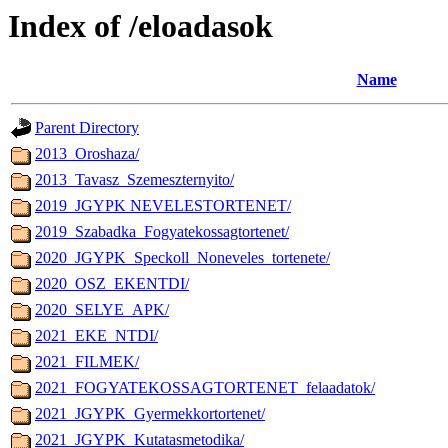
Index of /eloadasok
Name
Parent Directory
2013_Oroshaza/
2013_Tavasz_Szemeszternyito/
2019_JGYPK NEVELESTORTENET/
2019_Szabadka_Fogyatekossagtortenet/
2020_JGYPK_Speckoll_Noneveles_tortenete/
2020_OSZ_EKENTDI/
2020_SELYE_APK/
2021_EKE_NTDI/
2021_FILMEK/
2021_FOGYATEKOSSAGTORTENET_felaadatok/
2021_JGYPK_Gyermekkortortenet/
2021_JGYPK_Kutatasmetodika/