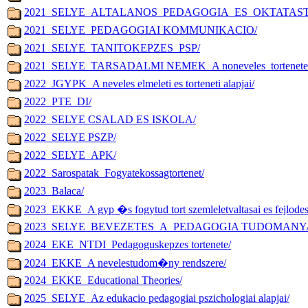
2021_SELYE_ALTALANOS_PEDAGOGIA_ES_OKTATAS
2021_SELYE_PEDAGOGIAI KOMMUNIKACIO/
2021_SELYE_TANITOKEPZES_PSP/
2021_SELYE_TARSADALMI NEMEK_A noneveles_tortenete
2022_JGYPK_A neveles elmeleti es torteneti alapjai/
2022_PTE_DI/
2022_SELYE CSALAD ES ISKOLA/
2022_SELYE PSZP/
2022_SELYE_APK/
2022_Sarospatak_Fogyatekossagtortenet/
2023_Balaca/
2023_EKKE_A gyp �s fogytud tort szemleletvaltasai es fejlodesi
2023_SELYE_BEVEZETES_A_PEDAGOGIA TUDOMANY
2024_EKE_NTDI_Pedagoguskepzes tortenete/
2024_EKKE_A nevelestudom�ny rendszere/
2024_EKKE_Educational Theories/
2025_SELYE_Az edukacio pedagogiai pszichologiai alapjai/